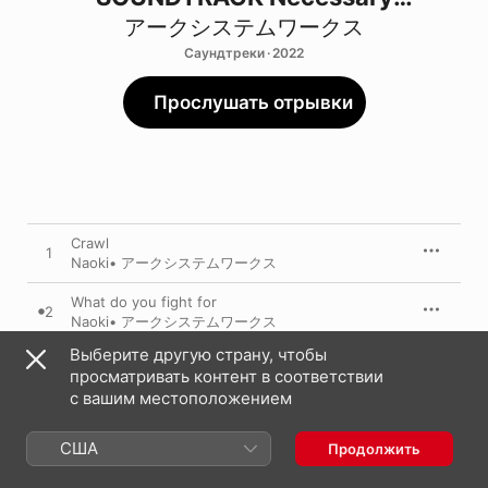
Discrepancy (2)
アークシステムワークス
Саундтреки · 2022
Прослушать отрывки
Crawl
1
Naoki
•
アークシステムワークス
What do you fight for
2
Naoki
•
アークシステムワークス
Выберите другую страну, чтобы
Perfection Can't Please Me
3
просматривать контент в соответствии
AISHA
•
アークシステムワークス
с вашим местоположением
Requiem
4
Naoki
•
アークシステムワークス
США
Продолжить
The Kiss of Death