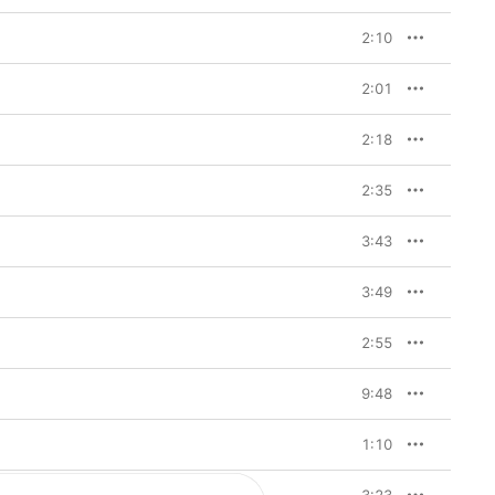
2:10
2:01
2:18
2:35
3:43
3:49
2:55
9:48
1:10