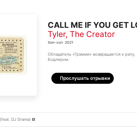
CALL ME IF YOU GET 
Tyler, The Creator
Хип-хоп · 2021
Обладатель «Грэмми» возвращается к рэпу, 
Бодлером.
Прослушать отрывки
feat. DJ Drama)