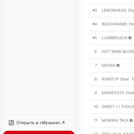
3
LEMONHEAD (fea
4
WUSYANAME (feat
5
LUMBERJACK
6
HOT WIND BLOWS 
7
MASSA
8
RUNITUP (feat. 
9
MANIFESTO (feat
10
SWEET / I THOUG
11
MOMMA TALK
Открыть в «Музыке»