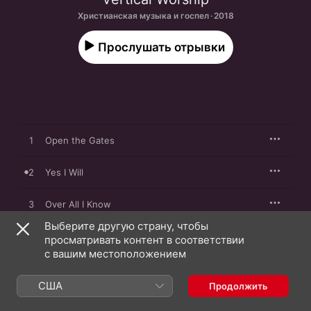
Христианская музыка и госпел · 2018
Прослушать отрывки
1
Open the Gates
2
Yes I Will
3
Over All I Know
Выберите другую страну, чтобы
4
Hallelujah Amen (feat. Jon Guerra)
просматривать контент в соответствии
с вашим местоположением
5
My Defense
США
Продолжить
6
Real Thing (feat. Sean Curran)