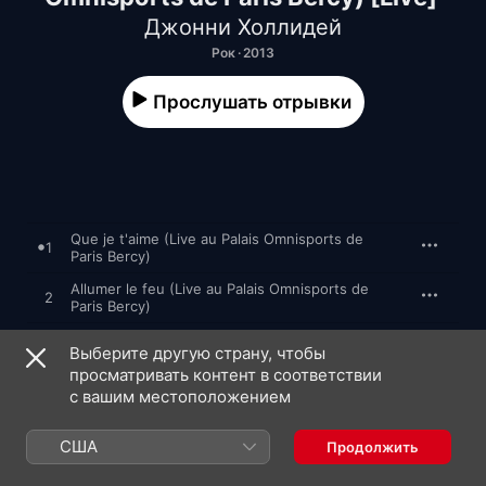
Джонни Холлидей
Рок · 2013
Прослушать отрывки
Que je t'aime (Live au Palais Omnisports de
1
Paris Bercy)
Allumer le feu (Live au Palais Omnisports de
2
Paris Bercy)
Ma gueule (Live au Palais Omnisports de Paris
3
Выберите другую страну, чтобы
Bercy)
просматривать контент в соответствии
Je te promets (en duo avec Amel Bent) [Live au
с вашим местоположением
4
Palais Omnisports de Paris Bercy]
США
5
Marie (Live au Palais Omnisports de Paris Bercy)
Продолжить