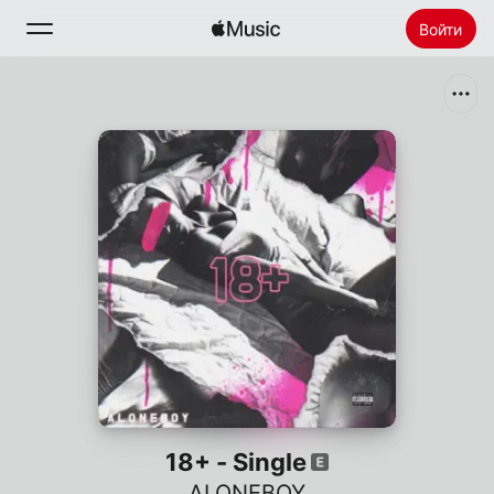
Войти
Поиск
Главная
Радио
Установить Apple Music
18+ - Single
ALONEBOY