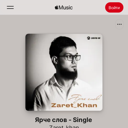
Войти
Поиск
Главная
Радио
Установить Apple Music
Ярче cлов - Single
Zaret_khan