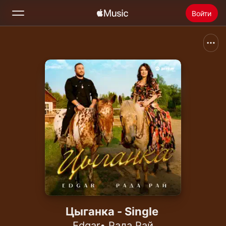
Войти
Поиск
Главная
Радио
Установить Apple Music
Цыганка - Single
Edgar
•
Рада Рай