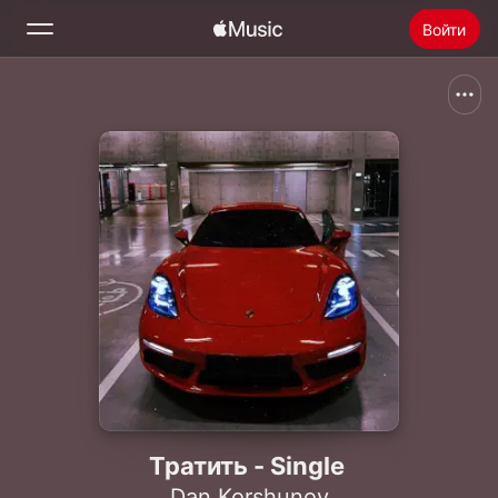
Войти
Поиск
Главная
Радио
Установить Apple Music
Тратить - Single
Dan Korshunov