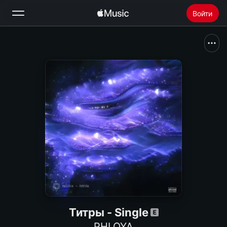
Войти
Поиск
Главная
Радио
Установить Apple Music
Титры - Single
PHLOYA