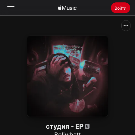
Войти
Поиск
Главная
Радио
Установить Apple Music
студия - EP
Beliwhatt