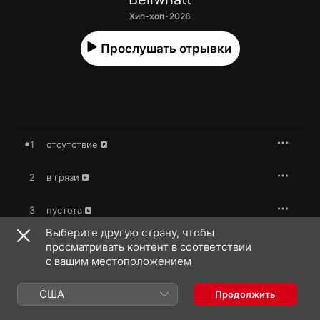
Хип-хоп · 2026
Прослушать отрывки
1
отсутствие
2
в грязи
3
пустота
Выберите другую страну, чтобы
4
спасибо шумоподавлению
просматривать контент в соответствии
с вашим местоположением
5
или нет
США
Продолжить