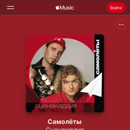
Войти
Поиск
Главная
Радио
Установить Apple Music
Самолёты
Сценакардия