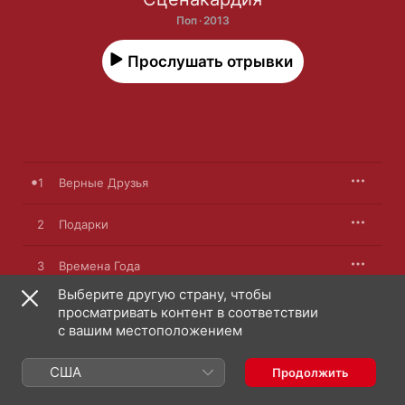
Поп · 2013
Прослушать отрывки
1
Верные Друзья
2
Подарки
3
Времена Года
Выберите другую страну, чтобы
4
Нина
просматривать контент в соответствии
с вашим местоположением
5
Самолёты
США
Продолжить
6
Ты Прости