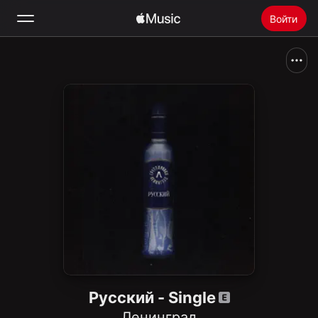
Войти
Поиск
Главная
Радио
Установить Apple Music
Русский - Single
Ленинград