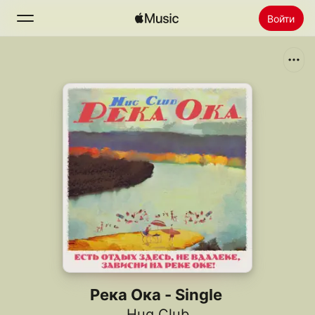
Войти
Поиск
Главная
Радио
Установить Apple Music
Река Ока - Single
Hug Club