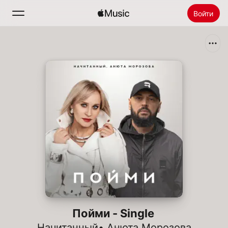
Войти
Поиск
Главная
Радио
Установить Apple Music
Пойми - Single
Начитанный
•
Анюта Морозова