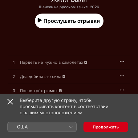
Шансон на русском языке · 2026
Прослушать отрывки
1
Пердеть не нужно в самолётах
2
Два дебила это сила
3
После трёх рюмок
Выберите другую страну, чтобы
4
Я старею, девки
просматривать контент в соответствии
с вашим местоположением
5
Две минуты
США
Продолжить
6
Эти дни