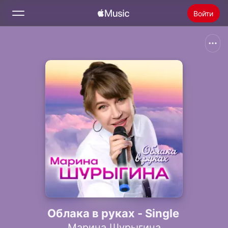
Войти
Поиск
Главная
Радио
Установить Apple Music
Облака в руках - Single
Марина Шурыгина