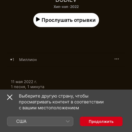
Хип-хоп · 2022
Прослушать отрывки
1
Миллион
11 мая 2022 г.

1 песня, 1 минута

℗ 2022 Streaming Club, under exclusive license to Rhymes 
Выберите другую страну, чтобы
Music Inc.
просматривать контент в соответствии
с вашим местоположением
США
Продолжить
BODIEV: еще