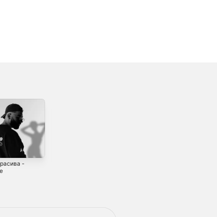
красива -
Ночной город -
Занесло -
le
Single
Single
4
2023
2022