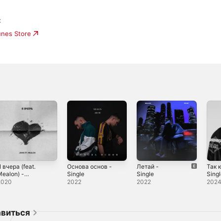
к
unes Store
 вчера (feat.
Основа основ -
Летай -
Так 
ealon) -
Single
Single
Sing
ingle
2020
2022
2022
202
авиться