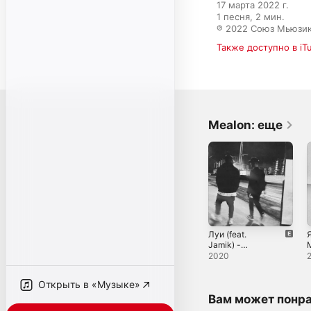
17 марта 2022 г.

1 песня, 2 мин.

℗ 2022 Союз Мьюзи
Также доступно в iT
Mealon: еще
Луи (feat.
Я
Jamik) -
M
Single
S
2020
Открыть в «Музыке»
Вам может понр