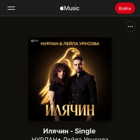
Войти
Поиск
Главная
Радио
Установить Apple Music
Илячин - Single
НУРЛАН
•
Лейла Урусова