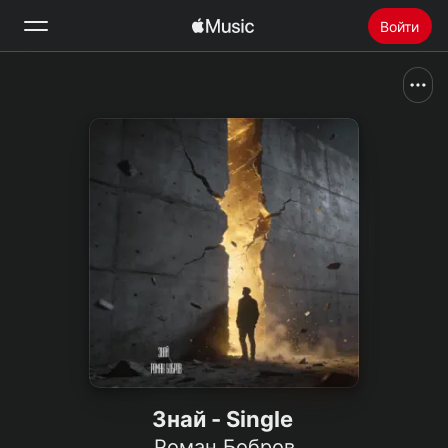
Войти
Поиск
Главная
Радио
Установить Apple Music
Знай - Single
Роман Бобров