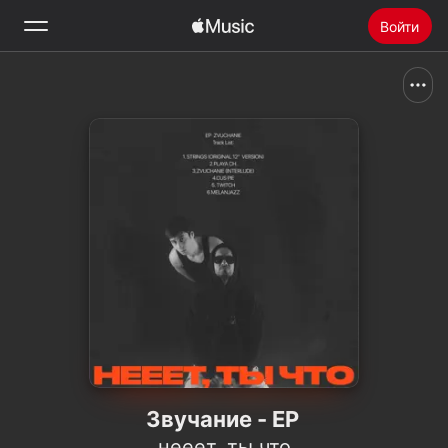
Войти
Поиск
Главная
Радио
Установить Apple Music
Звучание - EP
нееет, ты что