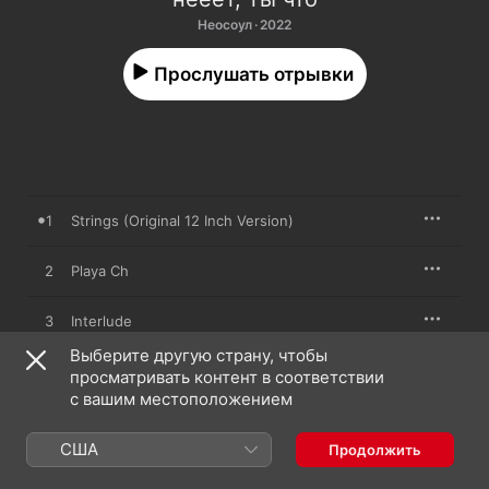
Неосоул · 2022
Прослушать отрывки
1
Strings (Original 12 Inch Version)
2
Playa Ch
3
Interlude
Выберите другую страну, чтобы
4
Cus Pie
просматривать контент в соответствии
с вашим местоположением
5
Twitch
США
Продолжить
6
Melanjazz