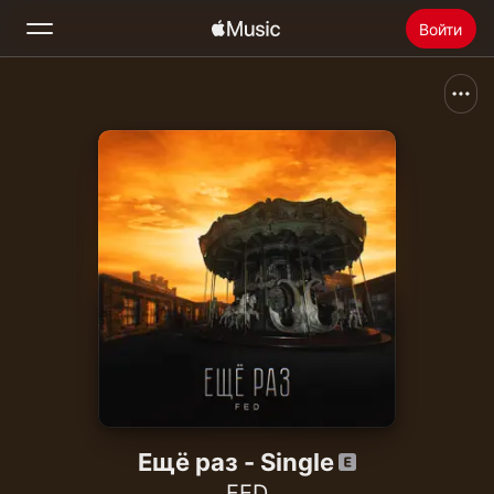
Войти
Поиск
Главная
Радио
Установить Apple Music
Ещё раз - Single
FED