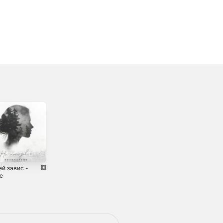
ей завис -
По дворам -
Не заменишь -
le
Single
Single
4
2023
2024