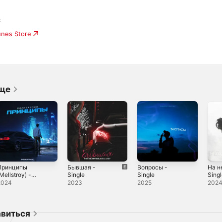
C
unes Store
ще
Принципы
Бывшая -
Вопросы -
На н
Mellstroy) -
Single
Single
Sing
ingle
2024
2023
2025
202
авиться