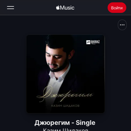
Войти
Поиск
Главная
Радио
Установить Apple Music
Джюрегим - Single
Казим Шидаков