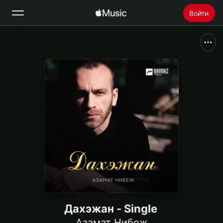
Войти
Поиск
Главная
Радио
Установить Apple Music
Дахэжан - Single
Азамат Нибеж