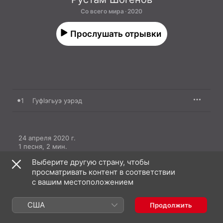
Со всего мира · 2020
Прослушать отрывки
1
Гуфlэгьуэ уэрэд
24 апреля 2020 г.

1 песня, 2 мин.

℗ 2020 Kavkaz Music по лицензии ZvukM
Выберите другую страну, чтобы
просматривать контент в соответствии
с вашим местоположением
США
Продолжить
Рустам Шогенов: еще