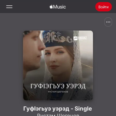
Войти
Поиск
Главная
Радио
Установить Apple Music
Гуфlэгьуэ уэрэд - Single
Рустам Шогенов