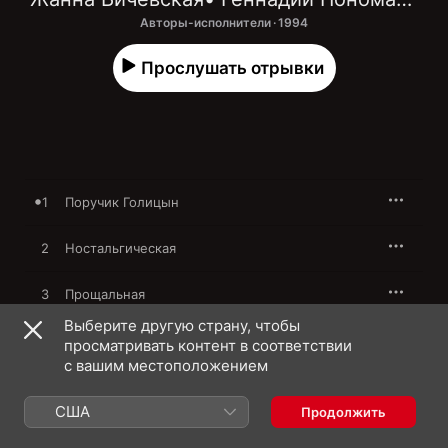
Авторы-исполнители · 1994
Прослушать отрывки
1
Поручик Голицын
2
Ностальгическая
3
Прощальная
Выберите другую страну, чтобы
4
Закатилась зорька за лес
просматривать контент в соответствии
с вашим местоположением
5
Классические розы
США
Продолжить
6
Не надо грустить, господа офицеры