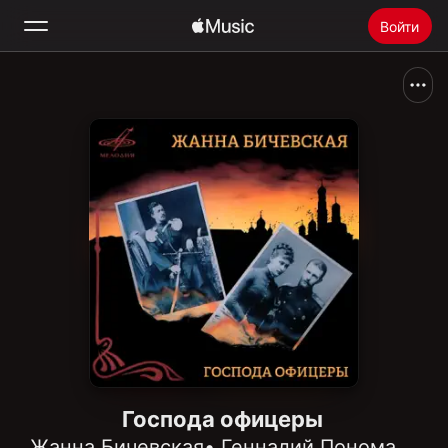
Войти
Поиск
Главная
Радио
Установить Apple Music
Господа офицеры
Жанна Бичевская
•
Геннадий Пономарёв