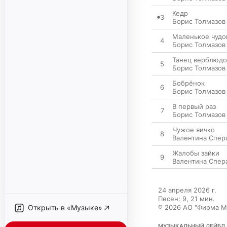
Кедр
3
Борис Толмазов
Маленькое чуд
4
Борис Толмазов
Танец верблюдо
5
Борис Толмазов
Бобрёнок
6
Борис Толмазов
В первый раз
7
Борис Толмазов
Чужое яичко
8
Валентина Спер
Жалобы зайки
9
Валентина Спер
24 апреля 2026 г.

Песен: 9, 21 мин.

Открыть в «Музыке»
℗ 2026 АО "Фирма М
МУЗЫКАЛЬНЫЙ ЛЕЙБЛ