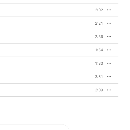
2:02
2:21
2:36
1:54
1:33
3:51
3:09