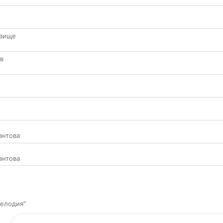
овище
в
антова
антова
елодия"