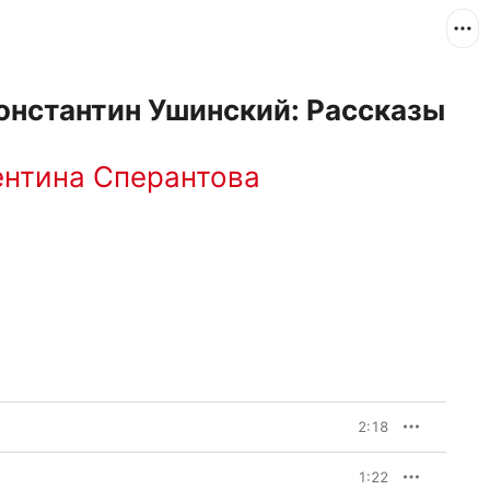
онстантин Ушинский: Рассказы
ентина Сперантова
2:18
1:22