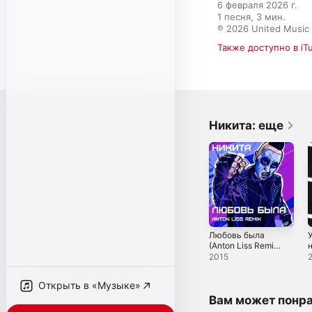
6 февраля 2026 г.

1 песня, 3 мин.

℗ 2026 United Music
Также доступно в iT
Никита: еще
Любовь была
(Anton Liss Remix)
- Single
S
2015
Открыть в «Музыке»
Вам может понр