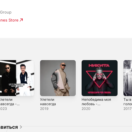
 Group
unes Store
Улетели
Улетели
Непобедима моя
Ты в
навсегда -
навсегда
любовь -
голо
ingle
Single
2023
2019
2020
2017
авиться