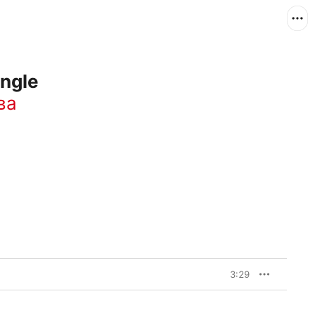
ingle
ва
3:29