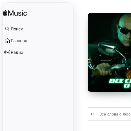
Поиск
Главная
Радио
1
Все слова о люб