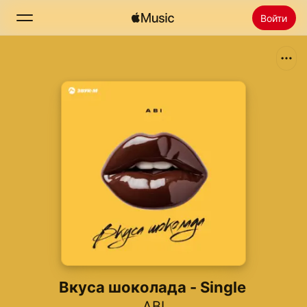
Войти
Поиск
Главная
Радио
Установить Apple Music
Вкуса шоколада - Single
ABI