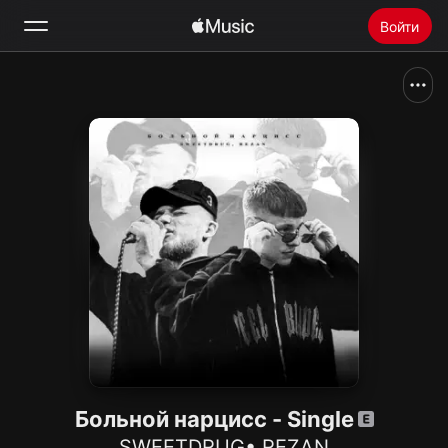
Войти
Поиск
Главная
Радио
Установить Apple Music
Больной нарцисс - Single
SWEETDRUG
•
REZAN