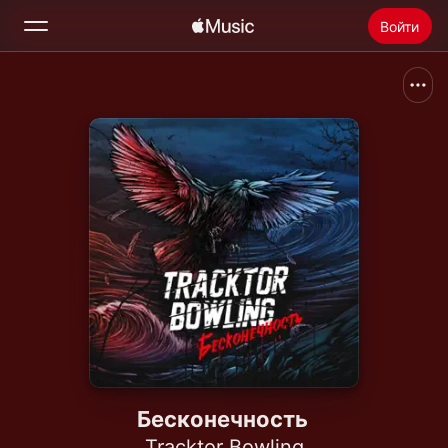
Войти
Поиск
Главная
Радио
Установить Apple Music
Бесконечность
Tracktor Bowling