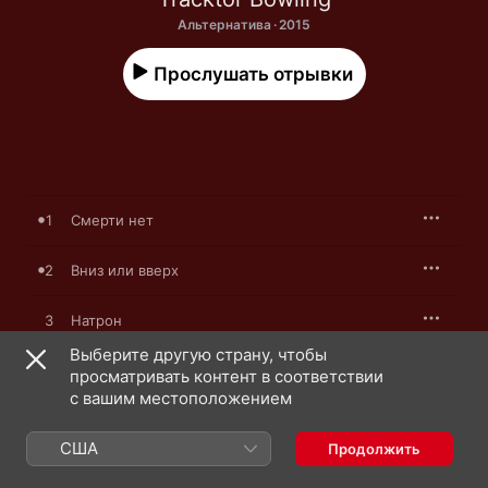
Альтернатива · 2015
Прослушать отрывки
1
Смерти нет
2
Вниз или вверх
3
Натрон
Выберите другую страну, чтобы
4
Я жива
просматривать контент в соответствии
с вашим местоположением
5
Наш 2006-й
США
Продолжить
6
Война