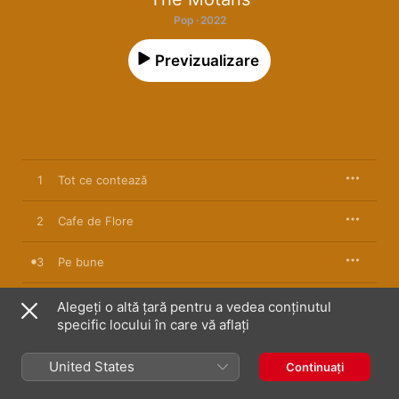
Pop · 2022
Previzualizare
1
Tot ce contează
2
Cafe de Flore
3
Pe bune
4
În glumă
Alegeți o altă țară pentru a vedea conținutul
specific locului în care vă aflați
5
Molii
United States
Continuați
6
Copiii Care Au Visat Greșit