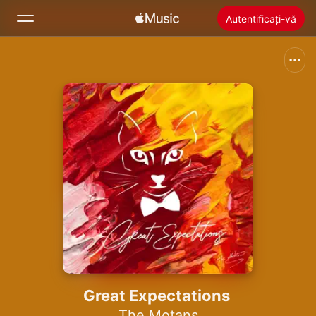
Autentificați-vă
Căutare
Acasă
Noutăți
Instalați Apple Music
Radio
Great Expectations
The Motans