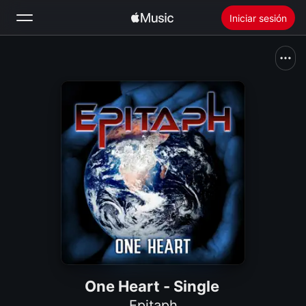
Iniciar sesión
Buscar
Inicio
Novedades
Instalar Apple Music
Radio
One Heart - Single
Epitaph