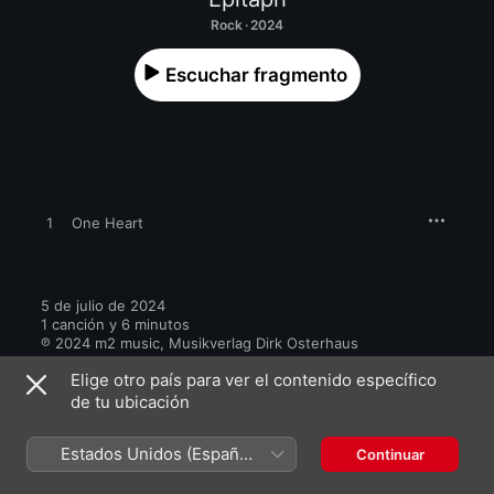
Rock · 2024
Escuchar fragmento
1
One Heart
5 de julio de 2024

1 canción y 6 minutos

℗ 2024 m2 music, Musikverlag Dirk Osterhaus
Elige otro país para ver el contenido específico
de tu ubicación
Estados Unidos (Español
Continuar
Más de Epitaph
México)