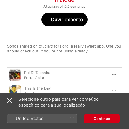
Atualizado há 2 semanas
Ouvir excerto
Songs shared on crucialtracks.org, a really sweet app. One you 
should check out, if you're not using already.
Música
Duração
Rei Di Tabanka
Ferro Gaita
This Is the Day
The The
Selecione outro país para ver conteúdo
Oh! My Mama
específico para a sua localização
Alela Diane
United States
Continue
Brighter Day
Noel McKoy