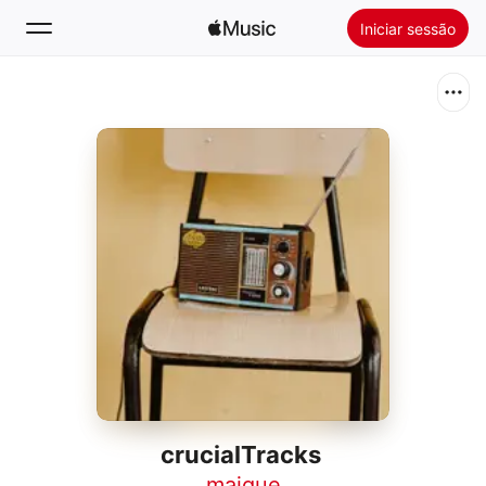
Iniciar sessão
Pesquisar
Início
Novidades
Instale a Apple Music
Rádio
crucialTracks
maique