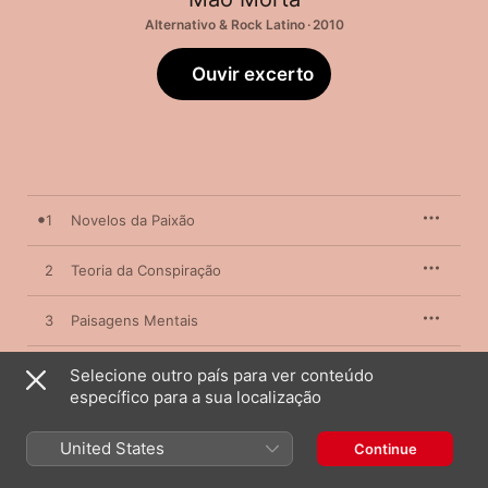
Alternativo & Rock Latino · 2010
Ouvir excerto
1
Novelos da Paixão
2
Teoria da Conspiração
3
Paisagens Mentais
4
Biblioteca Espectral
Selecione outro país para ver conteúdo
específico para a sua localização
5
Tardes de Inverno
United States
Continue
Como um Vampiro
6
Mão Morta
,
Fernando Ribeiro