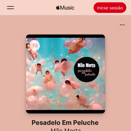
Iniciar sessão
Pesquisar
Início
Novidades
Instale a Apple Music
Rádio
Pesadelo Em Peluche
Mão Morta