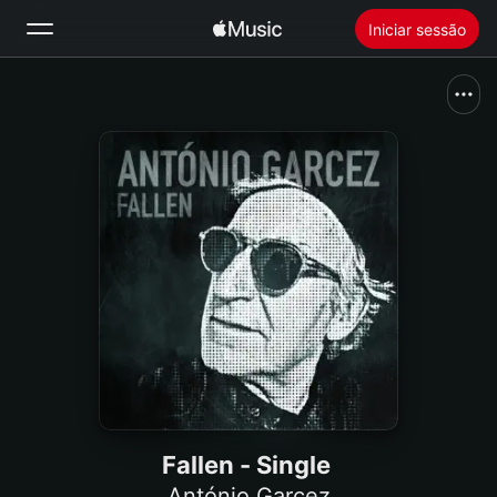
Iniciar sessão
Pesquisar
Início
Novidades
Instale a Apple Music
Rádio
Fallen - Single
António Garcez