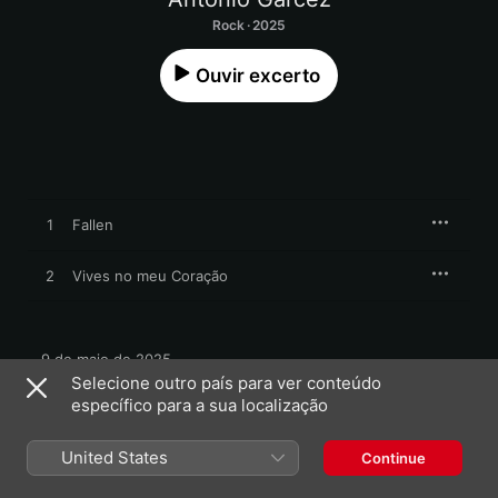
Rock · 2025
Ouvir excerto
1
Fallen
2
Vives no meu Coração
9 de maio de 2025

2 músicas, 7 minutos

Selecione outro país para ver conteúdo
℗ 2025 António Garcez | CultManagement Lda, distribuído 
específico para a sua localização
por indiemusic.pt
United States
Continue