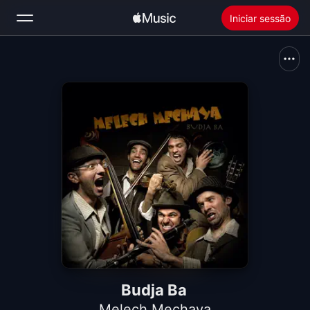
Iniciar sessão
Pesquisar
Início
Novidades
Instale a Apple Music
Rádio
Budja Ba
Melech Mechaya