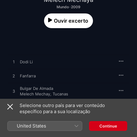
Mundo · 2009
Ouvir excerto
1
Dodi Li
2
Fanfarra
Bulgar De Almada
3
Melech Mechay
,
Tucanas
Selecione outro país para ver conteúdo
4
Ningun 7
específico para a sua localização
5
Dança Do Desprazer
United States
Continue
6
Sweet Father