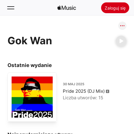
Zaloguj się
Szukaj
Gok Wan
Ekran główny
Nowości
Zainstaluj Apple Music
Ostatnie wydanie
Radio
30 MAJ 2025
Pride 2025 (DJ Mix)
Liczba utworów: 15