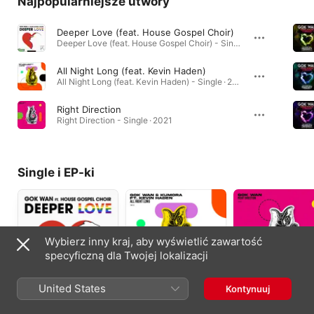
Najpopularniejsze utwory
Deeper Love (feat. House Gospel Choir)
Deeper Love (feat. House Gospel Choir) - Single · 2024
All Night Long (feat. Kevin Haden)
All Night Long (feat. Kevin Haden) - Single · 2022
Right Direction
Right Direction - Single · 2021
Single i EP-ki
Wybierz inny kraj, aby wyświetlić zawartość
specyficzną dla Twojej lokalizacji
United States
Kontynuuj
Deeper Love (feat.
All Night Long (feat.
Right Direction -
House Gospel Choir) -
Kevin Haden) -
Single