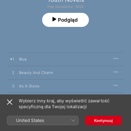
Pop niezależny · 2022
Podgląd
1
Blue
2
Beauty And Charm
3
As A Stone
The Moon
Wybierz inny kraj, aby wyświetlić zawartość
4
Youth Novels
,
Iwona Skv
specyficzną dla Twojej lokalizacji
United States
Kontynuuj
27 kwietnia 2022

Liczba utworów: 4, 19 min
