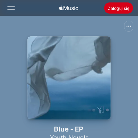
Zaloguj się
Szukaj
Ekran główny
Nowości
Zainstaluj Apple Music
Radio
Blue - EP
Youth Novels