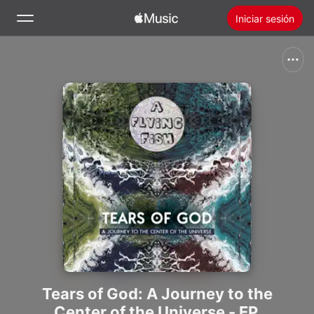
Iniciar sesión
Buscar
Inicio
Novedades
Instalar Apple Music
Radio
Tears of God: A Journey to the
Center of the Universe - EP