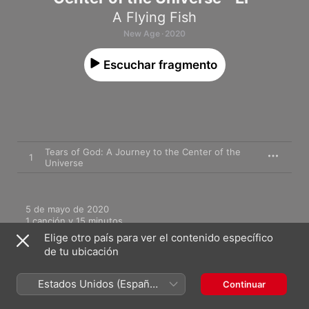
A Flying Fish
New Age · 2020
Escuchar fragmento
Tears of God: A Journey to the Center of the
1
Universe
5 de mayo de 2020

1 canción y 15 minutos

℗ 2020 A Flying Fish
Elige otro país para ver el contenido específico
de tu ubicación
Estados Unidos (Español
Continuar
México)