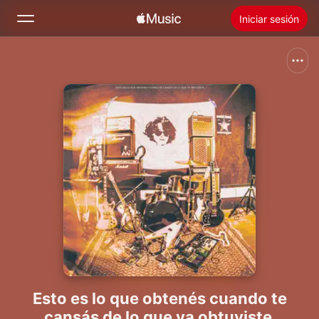
Iniciar sesión
Buscar
Inicio
Novedades
Instalar Apple Music
Radio
Esto es lo que obtenés cuando te
cansás de lo que ya obtuviste