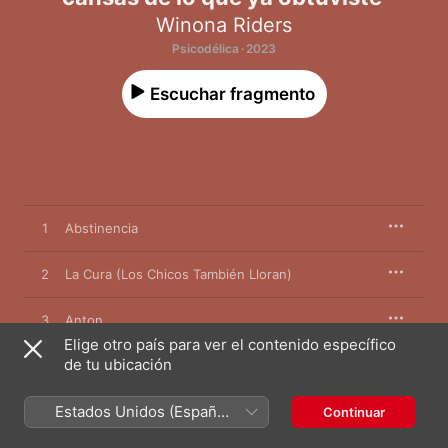
Winona Riders
Psicodélica · 2023
Escuchar fragmento
1
Abstinencia
2
La Cura (Los Chicos También Lloran)
3
Anton
Elige otro país para ver el contenido específico
de tu ubicación
4
Muerte a Los Winona Riders
Estados Unidos (Español
5
D.I.E (Dance In Ecstasy)
Continuar
México)