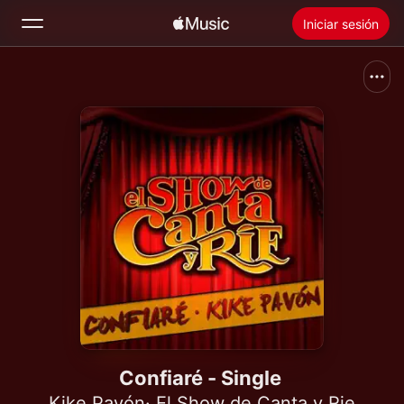
Iniciar sesión
Buscar
Inicio
Novedades
Instalar Apple Music
Radio
Confiaré - Single
Kike Pavón
·
El Show de Canta y Rie