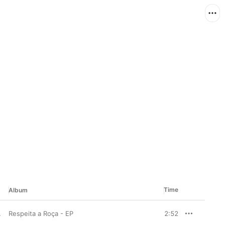
Time
Album
iduma & Jeca
Respeita a Roça - EP
2:52