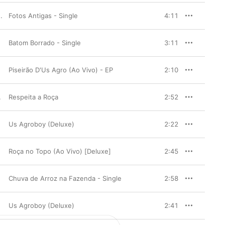
Fotos Antigas - Single
4:11
Batom Borrado - Single
3:11
Piseirão D'Us Agro (Ao Vivo) - EP
2:10
iduma & Jeca
Respeita a Roça
2:52
Us Agroboy (Deluxe)
2:22
Roça no Topo (Ao Vivo) [Deluxe]
2:45
Chuva de Arroz na Fazenda - Single
2:58
Us Agroboy (Deluxe)
2:41