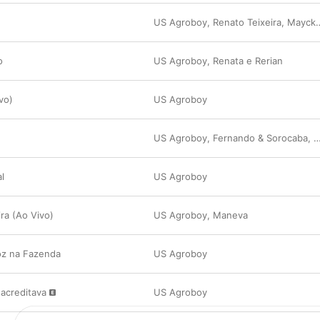
US Agroboy
,
Renato Teixeira
,
Mayck & Lyan
o
US Agroboy
,
Renata e Rerian
vo)
US Agroboy
US Agroboy
,
Fernando & Sorocaba
,
F
l
US Agroboy
ra (Ao Vivo)
US Agroboy
,
Maneva
oz na Fazenda
US Agroboy
acreditava
US Agroboy