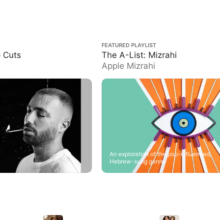
The A-List: Mizrahi
FEATURED PLAYLIST
 Cuts
The A-List: Mizrahi
Apple Mizrahi
An exploration of the pop-influenced,
Hebrew-sung genre.