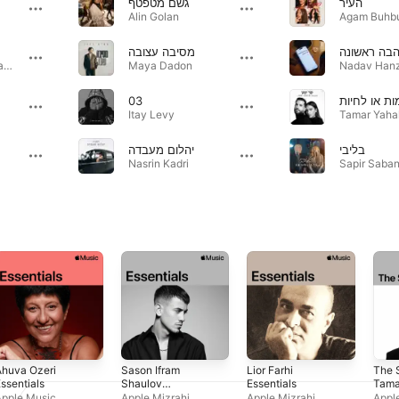
העיר
גשם מטפטף
Alin Golan
Agam Buhb
בה ראשונה
מסיבה עצובה
Peer Tasi & Hanan Ben Ari
Maya Dadon
Nadav Hanz
03
ות או לחיות
Itay Levy
בליבי
יהלום מעבדה
Nasrin Kadri
Ahuva Ozeri
Sason Ifram
Lior Farhi
The 
ssentials
Shaulov
Essentials
Tama
Essentials
Yaha
Apple Music
Apple Mizrahi
Apple Mizrahi
Appl