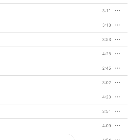
3:11
3:18
3:53
4:28
2:45
3:02
4:20
3:51
4:09