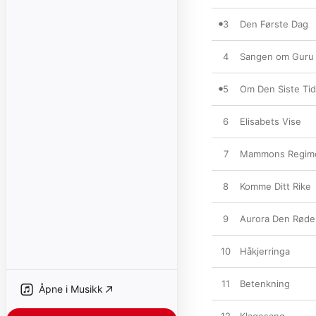
3
Den Første Dag
4
Sangen om Guru
5
Om Den Siste Tid
6
Elisabets Vise
7
Mammons Regim
8
Komme Ditt Rike
9
Aurora Den Røde
10
Håkjerringa
11
Betenkning
Åpne i Musikk