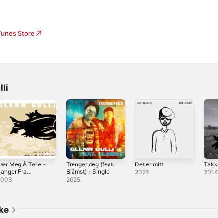
iTunes Store
li
ær Meg Å Telle -
Trenger deg (feat.
Det er mitt
Takk
anger Fra
Blämst) - Single
2026
201
Bøkenes Bok
2003
2025
ike