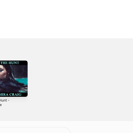
Hunt -
001 - Single
O2 - Single
le
2017
2017