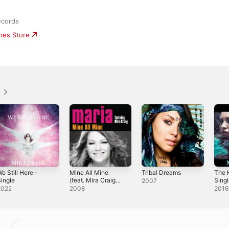
cords
unes Store
g
e Still Here -
Mine All Mine
Tribal Dreams
The 
ingle
(feat. Mira Craig) -
Sing
2007
Single
2022
2008
2016