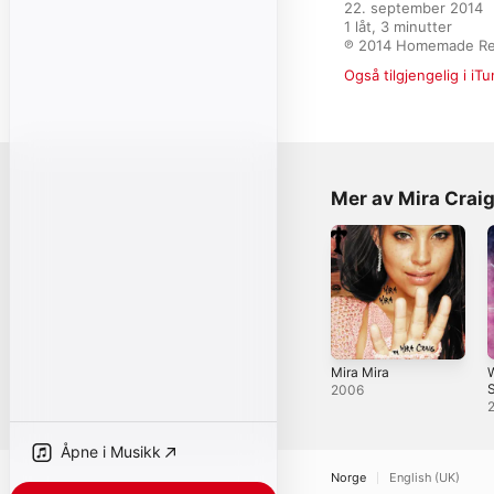
22. september 2014

1 låt, 3 minutter

℗ 2014 Homemade Re
Også tilgjengelig i iT
Mer av Mira Crai
Mira Mira
W
S
2006
Åpne i Musikk
Norge
English (UK)