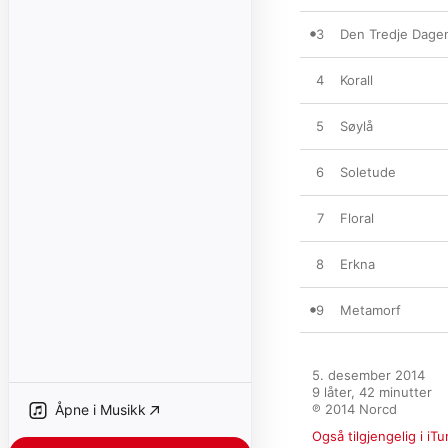
3
Den Tredje Dage
4
Korall
5
Søylå
6
Soletude
7
Floral
8
Erkna
9
Metamorf
5. desember 2014

9 låter, 42 minutter

Åpne i Musikk
℗ 2014 Norcd
Også tilgjengelig i iT