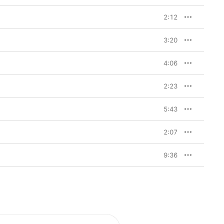
2:12
3:20
4:06
2:23
5:43
2:07
9:36