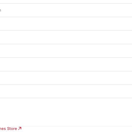
n
unes Store