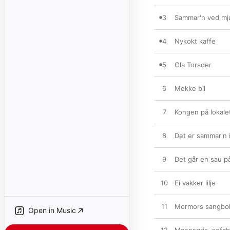
3
Sammar'n ved mj
4
Nykokt kaffe
5
Ola Torader
6
Mekke bil
7
Kongen på lokale
8
Det er sammar'n i
9
Det går en sau på
10
Ei vakker lilje
11
Mormors sangbo
Open in Music