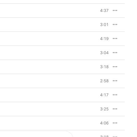
4:37
3:01
4:19
3:04
3:18
2:58
4:17
3:25
4:06