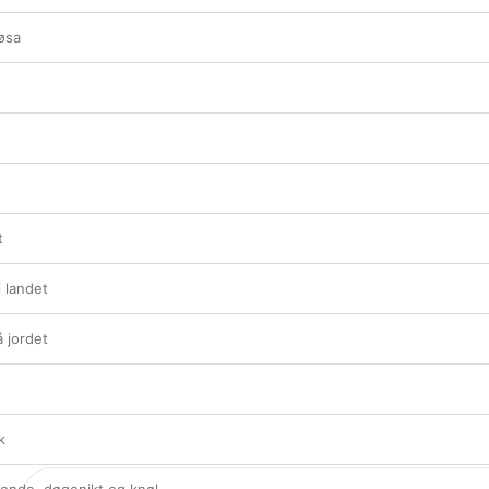
øsa
t
 landet
 jordet
k